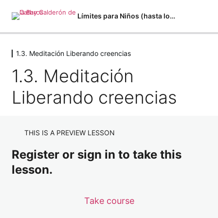
Límites para Niños (hasta los 10/11 años)
1.3. Meditación Liberando creencias
1.1. Descargable Detectando emociones
1.3. Meditación
1 lesson
1.1. Reconociendo emociones
Liberando creencias
3 lessons
1.2. Descargable Por qué me molesta
1 lesson
1.2. Reconociendo lo que me molesta
THIS IS A PREVIEW LESSON
2 lessons
Register or sign in to take this
1.3. Detectando sensaciones y la palabra
lesson.
3 lessons
1.3. Meditación Liberando creencias
Take course
1.3. Meditación Liberando creencias
Vista previa