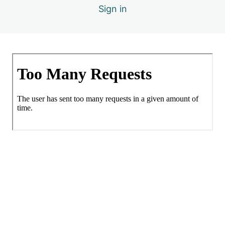
1.3. Audio
Vista previa
Sign in
1.3. Descargable Detectando sensaciones 
1 lesson
1.4. Meditación 4 x 4
1 lesson
1.4. Modelando Autocontrol y cierre
2 lessons
2.1. Prevención de los conflictos
3 lessons
2.3. Descargable Situaciones de estrés
1 lesson
2.5. Descargable Reacciones emocionale
1 lesson
2.7. Audio Anticiparte Niños
1 lesson
2.8. Cierre
1 lesson
Inicio