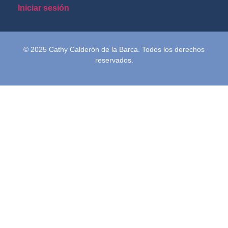
Iniciar sesión
© 2025 Cathy Calderón de la Barca. Todos los derechos
reservados.
Inicio
Semblanza
Terapias
Video Podcast
Podcast
Blog