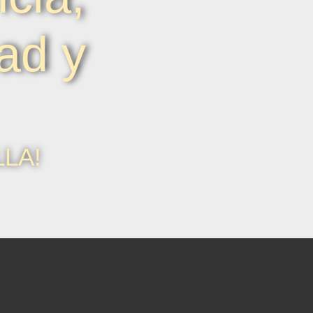
ad y
LLA!