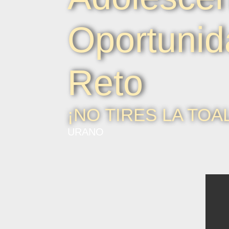
Oportunid
Reto
¡NO TIRES LA TOA
URANO