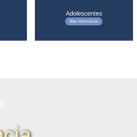
Adolescentes
Más información
a
cia,