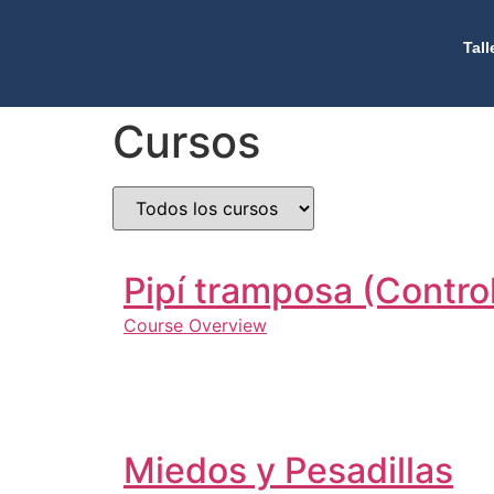
Tall
Cursos
Pipí tramposa (Control
Course Overview
Miedos y Pesadillas