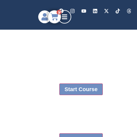
0
Start Course