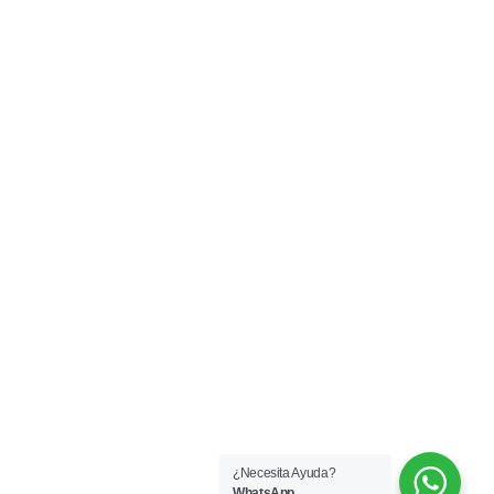
Inicio
Tienda en Línea
Semblanza
Terapias
Video Podcast
Podcast
Webinars
Blog
Talleres
Conferencias
Contacto
¿Necesita Ayuda?
WhatsApp