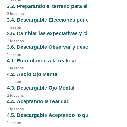
1 lesson
3.1. Video
3.2. Valores familiares
3.3. Preparando el terreno para elegir
3 lessons
3.1. Eliges o reaccionas
3.3. Preparando el terreno para
3.4. Descargable Elecciones por encima de instr
elegir
1 lesson
3.4. Descargable
3.5. Cambiar las expectativas y cierre
3.3. Audio
3 lessons
3.5. Audio
3.6. Descargable Observar y describir
3.3. Video
1 lesson
3.5. Cambiar las expectativas y
3.6. Descargable Observar y
4.1. Enfrentando a la realidad
cierre
describir
3 lessons
4.1. Enfrentando a la realidad
4.2. Audio Ojo Mental
3.5. Video
1 lesson
4.1. Audio
4.2. Audio
4.3. Descargable Ojo Mental
2 lessons
4.1. Video
4.3. Descargable Ojo Mental
4.4. Aceptando la realidad
3 lessons
4.3. PDF
4.4. Aceptando la realidad
4.5. Descargable Aceptando lo que hay
1 lesson
4.4. Audio