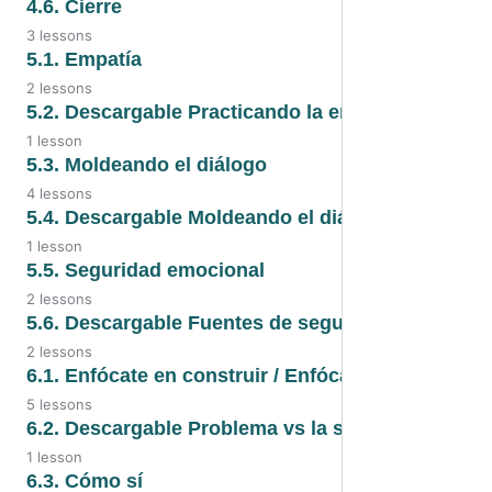
4.5. Descargable Aceptando lo que
4.6. Cierre
hay
3 lessons
4.4. Video
4.6. Cierre
5.1. Empatía
2 lessons
4.6. Audio
5.1. Audio
5.2. Descargable Practicando la empatía
1 lesson
4.6. Video
5.1. Video
5.2. Descargable Practicando la
5.3. Moldeando el diálogo
empatía
4 lessons
5.3. Moldeando el diálogo
5.4. Descargable Moldeando el diálogo /descripc
1 lesson
5.3. PDF
5.4. Descargable Moldeando el
5.5. Seguridad emocional
diálogo
2 lessons
5.3. Audio
5.5. Seguridad emocional
5.6. Descargable Fuentes de seguridad emociona
5.3. Video
2 lessons
5.5. Video
5.6. Descargable Fuentes de
6.1. Enfócate en construir / Enfócate en resolver
seguridad
5 lessons
6.1. Enfócate en construir
6.2. Descargable Problema vs la solución
5.6. Cierre
1 lesson
6.1. Enfócate en resolver
6.2. Descargable Problema vs la
6.3. Cómo sí