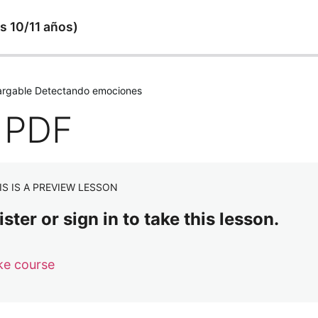
s 10/11 años)
cargable Detectando emociones
. PDF
IS IS A PREVIEW LESSON
ster or sign in to take this lesson.
ke course
es y la palabra clave