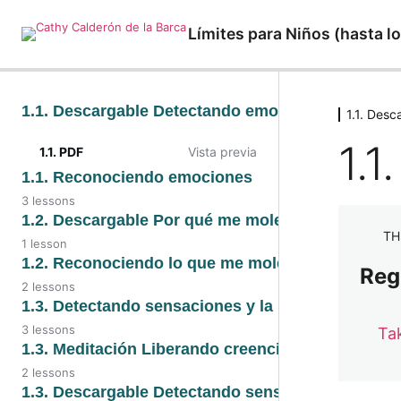
Límites para Niños (hasta lo
1.1. Descargable Detectando emociones
1.1. Des
1.1
1.1. PDF
Vista previa
1.1. Reconociendo emociones
3 lessons
1.1. Texto
1.2. Descargable Por qué me molesta
TH
1 lesson
1.1. Video
1.2. Descargable Por
1.2. Reconociendo lo que me molesta
Reconociendo
Regi
qué me molesta
emociones
2 lessons
1.2. Reconociendo lo
1.3. Detectando sensaciones y la palabra clave
que me molesta
1.1. Audio
3 lessons
Ta
1.3. Detectando
1.3. Meditación Liberando creencias
1.2. Video
sensaciones y la
2 lessons
palabra
1.3. Meditación
1.3. Descargable Detectando sensaciones corporal