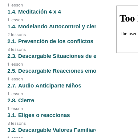
Liberando creencias
1.3. Video
1 lesson
1.3. PDF Descargable
1.4. Meditación 4 x 4
1.3. Audio
1.3. PDF
1 lesson
1.4. Meditación 4 x 4
1.4. Modelando Autocontrol y cierre
2 lessons
1.4. Modelando
2.1. Prevención de los conflictos
Autocontrol y cierre
3 lessons
2.1. Audio
2.3. Descargable Situaciones de estrés
1.4. Video
1 lesson
2.1. Prevención de los conflictos
2.3. Descargable Situaciones de
2.5. Descargable Reacciones emocionales
estrés
1 lesson
2.1. Video
2.5. Descargable Reacciones
2.7. Audio Anticiparte Niños
emocionales
1 lesson
2.7. Audio
2.8. Cierre
1 lesson
2.8. Cierre
3.1. Eliges o reaccionas
3 lessons
3.1. Audio
3.2. Descargable Valores Familiares