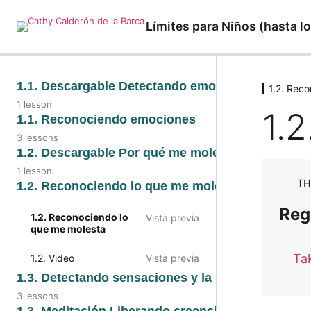
Límites para Niños (hasta lo
1.1. Descargable Detectando emociones
1.2. Rec
1 lesson
1.
1.1. PDF
1.1. Reconociendo emociones
3 lessons
1.1. Texto
1.2. Descargable Por qué me molesta
1 lesson
1.1. Video
TH
1.2. Descargable Por
1.2. Reconociendo lo que me molesta
Reconociendo
qué me molesta
emociones
Regi
1.2. Reconociendo lo
Vista previa
que me molesta
1.1. Audio
Ta
1.2. Video
Vista previa
1.3. Detectando sensaciones y la palabra clave
3 lessons
1.3. Detectando
1.3. Meditación Liberando creencias