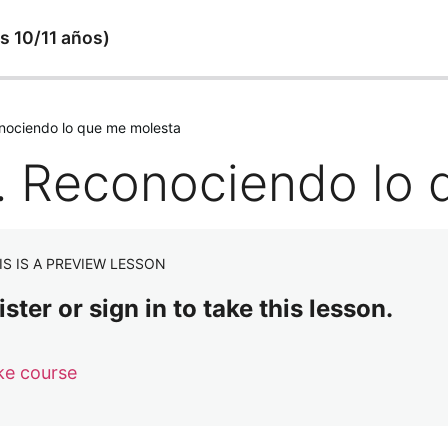
s 10/11 años)
onociendo lo que me molesta
2. Reconociendo lo
IS IS A PREVIEW LESSON
ster or sign in to take this lesson.
ke course