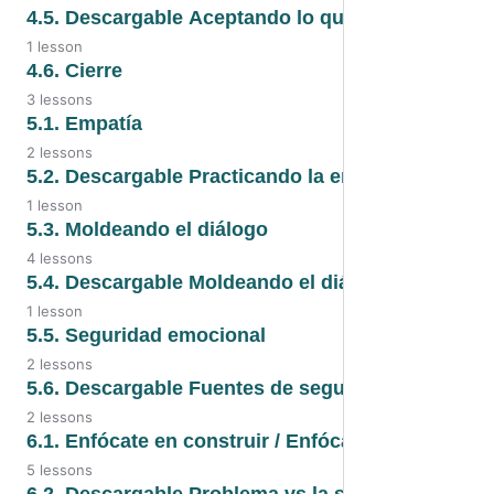
4.3. PDF
4.4. Aceptando la realidad
4.5. Descargable Aceptando lo que hay
1 lesson
4.4. Audio
4.5. Descargable Aceptando lo que
4.6. Cierre
hay
3 lessons
4.4. Video
4.6. Cierre
5.1. Empatía
2 lessons
4.6. Audio
5.1. Audio
5.2. Descargable Practicando la empatía
1 lesson
4.6. Video
5.1. Video
5.2. Descargable Practicando la
5.3. Moldeando el diálogo
empatía
4 lessons
5.3. Moldeando el diálogo
5.4. Descargable Moldeando el diálogo /descripc
1 lesson
5.3. PDF
5.4. Descargable Moldeando el
5.5. Seguridad emocional
diálogo
2 lessons
5.3. Audio
5.5. Seguridad emocional
5.6. Descargable Fuentes de seguridad emociona
5.3. Video
2 lessons
5.5. Video
5.6. Descargable Fuentes de
6.1. Enfócate en construir / Enfócate en resolver
seguridad
5 lessons
6.1. Enfócate en construir
6.2. Descargable Problema vs la solución