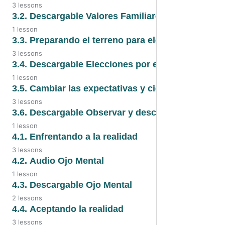
3 lessons
3.1. Audio
3.2. Descargable Valores Familiares
1 lesson
3.1. Video
3.2. Valores familiares
3.3. Preparando el terreno para elegir
3 lessons
3.1. Eliges o reaccionas
3.3. Preparando el terreno para
3.4. Descargable Elecciones por encima de instr
elegir
1 lesson
3.4. Descargable
3.5. Cambiar las expectativas y cierre
3.3. Audio
3 lessons
3.5. Audio
3.6. Descargable Observar y describir
3.3. Video
1 lesson
3.5. Cambiar las expectativas y
3.6. Descargable Observar y
4.1. Enfrentando a la realidad
cierre
describir
3 lessons
4.1. Enfrentando a la realidad
4.2. Audio Ojo Mental
3.5. Video
1 lesson
4.1. Audio
4.2. Audio
4.3. Descargable Ojo Mental
2 lessons
4.1. Video
4.3. Descargable Ojo Mental
4.4. Aceptando la realidad
3 lessons