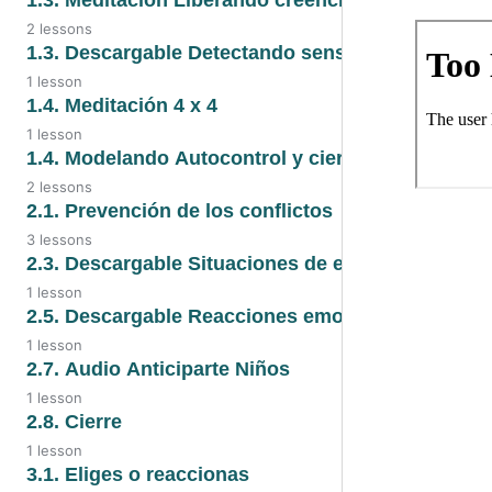
sensaciones y la
2 lessons
palabra
1.3. Meditación
1.3. Descargable Detectando sensaciones corporal
Liberando creencias
1.3. Video
1 lesson
1.3. PDF Descargable
1.4. Meditación 4 x 4
1.3. Audio
1.3. PDF
1 lesson
1.4. Meditación 4 x 4
1.4. Modelando Autocontrol y cierre
2 lessons
1.4. Modelando
2.1. Prevención de los conflictos
Autocontrol y cierre
3 lessons
2.1. Audio
2.3. Descargable Situaciones de estrés
1.4. Video
1 lesson
2.1. Prevención de los conflictos
2.3. Descargable Situaciones de
2.5. Descargable Reacciones emocionales
estrés
1 lesson
2.1. Video
2.5. Descargable Reacciones
2.7. Audio Anticiparte Niños
emocionales
1 lesson
2.7. Audio
2.8. Cierre
1 lesson
2.8. Cierre
3.1. Eliges o reaccionas