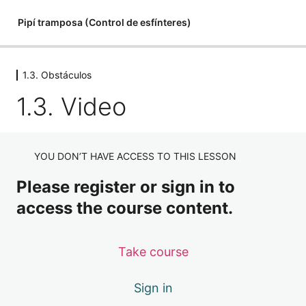
Pipí tramposa (Control de esfínteres)
1.3. Obstáculos
Introducción a control de esfínteres
1.3. Video
1 lesson
1.1. Pipi tramposa
4 lessons
1.2. ¿Estás listo?
YOU DON’T HAVE ACCESS TO THIS LESSON
3 lessons
1.3. Obstáculos
Please register or sign in to
access the course content.
1.3. Video
1.3 Actividad Acuerdo: no te dejaré de querer
Take course
1.3. Audio
Sign in
1.4. Cierre