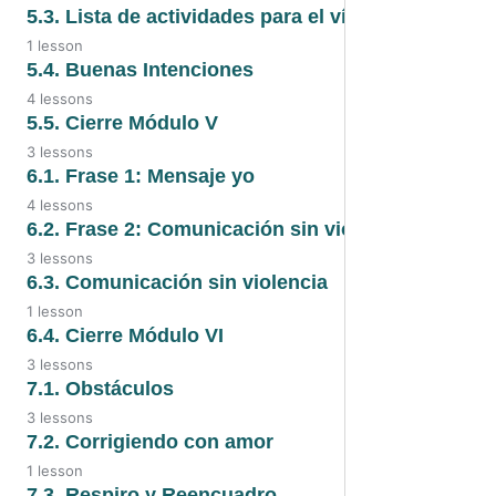
5.1. Audio
5.2. Audio
5.3. Lista de actividades para el vínculo
1 lesson
5.1. Transcripción
5.2. Transcripción
5.3. Actividades para el vínculo
5.4. Buenas Intenciones
4 lessons
5.4. Video
5.5. Cierre Módulo V
3 lessons
5.4. Audio
5.5. Video
6.1. Frase 1: Mensaje yo
4 lessons
5.4. Transcripción
5.5. Audio
6.1. Video
6.2. Frase 2: Comunicación sin violencia
5.4. Las buenas intenciones
3 lessons
5.5. Transcripción
6.1. Transcripción
6.2. Video
6.3. Comunicación sin violencia
1 lesson
6.1. Audio
6.2. Audio
6.3. Comunicación sin violencia
6.4. Cierre Módulo VI
6.1. Frase 1: Mensaje yo
3 lessons
6.2. Transcripción
6.4. Video
7.1. Obstáculos
3 lessons
6.4. Audio
7.1. Video
7.2. Corrigiendo con amor
1 lesson
6.4. Transcripción
7.1. Audio
7.2. Corrigiendo con amor
7.3. Respiro y Reencuadro