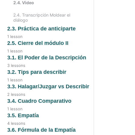
2.4. Video
1.3. Preguntas de
revisión de creencias
2.4. Transcripción Moldear el
diálogo
2.3. Práctica de anticiparte
1 lesson
2.3. Video
2.5. Cierre del módulo II
1 lesson
2.5. Video
3.1. El Poder de la Descripción
3 lessons
3.1. Video
3.2. Tips para describir
1 lesson
3.1. Audio
3.2. Tips para describir
3.3. Halagar/Juzgar vs Describir
2 lessons
3.1. El poder de la descripción
3.3. Audio
3.4. Cuadro Comparativo
1 lesson
3.3. Transcripción
3.4. Cuadro comparativo
3.5. Empatía
4 lessons
3.5. Video
3.6. Fórmula de la Empatía