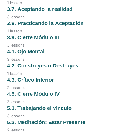
1 lesson
3.5. Audio
3.6. Fórmula de la empatía
3.7. Aceptando la realidad
3 lessons
3.5. Audio 2
3.7. Video
3.8. Practicando la Aceptación
3.5. Empatía
1 lesson
3.7. Audio
3.8. Practicando la aceptación
3.9. Cierre Módulo III
3 lessons
3.7. Aceptando la realidad
3.9. Video
4.1. Ojo Mental
3 lessons
3.9. Audio
4.1. Video
4.2. Construyes o Destruyes
1 lesson
3.9. Transcripción
4.1. Audio
4.2. Construyes o Destruyes
4.3. Crítico Interior
2 lessons
4.1. Ojo mental
4.3. Video
4.5. Cierre Módulo IV
3 lessons
4.3. Audio
4.5. Video
5.1. Trabajando el vínculo
3 lessons
4.5. Audio
5.1. Video
5.2. Meditación: Estar Presente
2 lessons
4.5. Transcripción