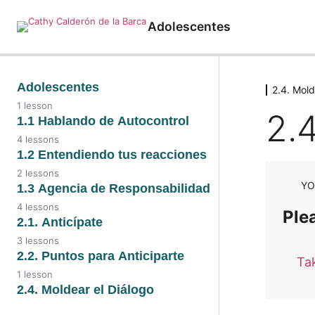
Adolescentes
Adolescentes
2.4. Mold
1 lesson
2.
Introducción
1.1 Hablando de Autocontrol
4 lessons
1.1 Hablando de
1.2 Entendiendo tus reacciones
Autocontrol
2 lessons
YO
1.2. Video
1.3 Agencia de Responsabilidad
1.1. Conoce tus
emociones
4 lessons
Plea
1.2. Entendiendo tus
1.3. Video
2.1. Anticípate
reacciones
1.1. Audio
3 lessons
1.3. Detonantes
2.1. Video
2.2. Puntos para Anticiparte
Ta
emocionales
1.1. Detectando
1 lesson
emociones
2.1. Audio
2.2. Puntos para anticiparte
2.4. Moldear el Diálogo
1.3. Detectando una
huella emocional
2.1. Anticiparte