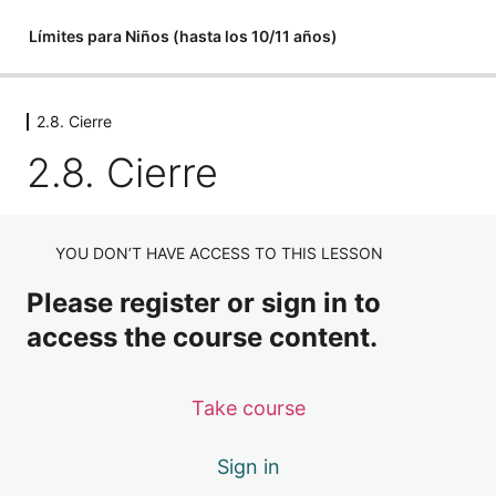
Límites para Niños (hasta los 10/11 años)
2.8. Cierre
1.1. Descargable Detectando emociones
2.8. Cierre
1 lesson
1.1. Reconociendo emociones
3 lessons
1.2. Descargable Por qué me molesta
YOU DON’T HAVE ACCESS TO THIS LESSON
1 lesson
1.2. Reconociendo lo que me molesta
Please register or sign in to
2 lessons
access the course content.
1.3. Detectando sensaciones y la palabra
3 lessons
Take course
1.3. Meditación Liberando creencias
2 lessons
1.3. Descargable Detectando sensaciones 
Sign in