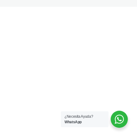
1 lesson
1.4. Meditación 4 x 4
1 lesson
1.4. Modelando Autocontrol y cierre
2 lessons
2.1. Prevención de los conflictos
3 lessons
2.3. Descargable Situaciones de estrés
1 lesson
2.5. Descargable Reacciones emocionale
1 lesson
2.7. Audio Anticiparte Niños
1 lesson
2.8. Cierre
1 lesson
3.1. Eliges o reaccionas
¿Necesita Ayuda?
WhatsApp
3 lessons
3.2. Descargable Valores Familiares