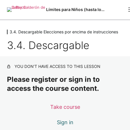
Límites para Niños (hasta los 10/11 años)
3.4. Descargable Elecciones por encima de instrucciones
1.1. Descargable Detectando emociones
3.4. Descargable
1 lesson
1.1. Reconociendo emociones
3 lessons
1.2. Descargable Por qué me molesta
YOU DON’T HAVE ACCESS TO THIS LESSON
1 lesson
1.2. Reconociendo lo que me molesta
Please register or sign in to
2 lessons
access the course content.
1.3. Detectando sensaciones y la palabra
3 lessons
Take course
1.3. Meditación Liberando creencias
2 lessons
1.3. Descargable Detectando sensaciones 
Sign in