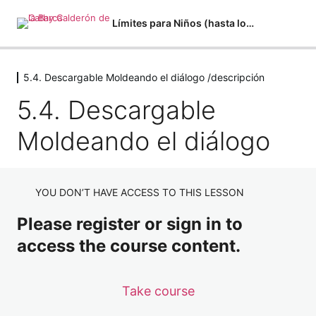
Límites para Niños (hasta los 10/11 años)
5.4. Descargable Moldeando el diálogo /descripción
1.1. Descargable Detectando emociones
5.4. Descargable
1 lesson
1.1. Reconociendo emociones
Moldeando el diálogo
3 lessons
1.2. Descargable Por qué me molesta
1 lesson
1.2. Reconociendo lo que me molesta
YOU DON’T HAVE ACCESS TO THIS LESSON
2 lessons
Please register or sign in to
1.3. Detectando sensaciones y la palabra
access the course content.
3 lessons
1.3. Meditación Liberando creencias
2 lessons
Take course
1.3. Descargable Detectando sensaciones 