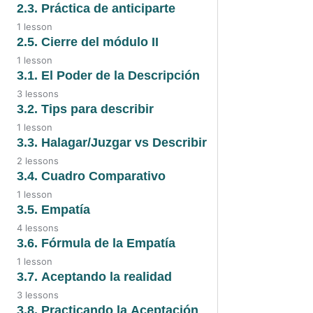
2.4. Video
2.3. Práctica de anticiparte
1.3. Preguntas de
1 lesson
revisión de creencias
2.4. Transcripción Moldear el
2.3. Video
2.5. Cierre del módulo II
diálogo
1 lesson
2.5. Video
3.1. El Poder de la Descripción
3 lessons
3.1. Video
3.2. Tips para describir
1 lesson
3.1. Audio
3.2. Tips para describir
3.3. Halagar/Juzgar vs Describir
2 lessons
3.1. El poder de la descripción
3.3. Audio
3.4. Cuadro Comparativo
1 lesson
3.3. Transcripción
3.4. Cuadro comparativo
3.5. Empatía
4 lessons
3.5. Video
3.6. Fórmula de la Empatía
1 lesson
3.5. Audio
3.6. Fórmula de la empatía
3.7. Aceptando la realidad
3 lessons
3.5. Audio 2
3.7. Video
3.8. Practicando la Aceptación