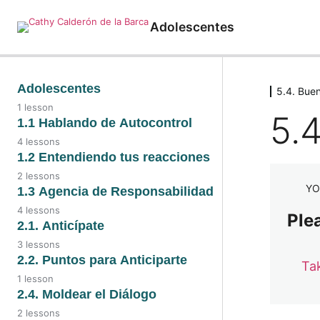
Adolescentes
Adolescentes
5.4. Bue
1 lesson
5.4
Introducción
1.1 Hablando de Autocontrol
4 lessons
1.1 Hablando de
1.2 Entendiendo tus reacciones
Autocontrol
2 lessons
YO
1.2. Video
1.3 Agencia de Responsabilidad
1.1. Conoce tus
emociones
4 lessons
Plea
1.2. Entendiendo tus
1.3. Video
2.1. Anticípate
reacciones
1.1. Audio
3 lessons
1.3. Detonantes
2.1. Video
2.2. Puntos para Anticiparte
Ta
emocionales
1.1. Detectando
1 lesson
emociones
2.1. Audio
2.2. Puntos para anticiparte
2.4. Moldear el Diálogo
1.3. Detectando una
huella emocional
2 lessons
2.1. Anticiparte