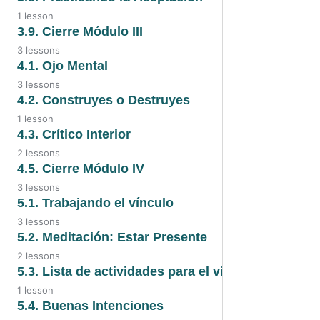
3.5. Empatía
1 lesson
3.7. Audio
3.8. Practicando la aceptación
3.9. Cierre Módulo III
3 lessons
3.7. Aceptando la realidad
3.9. Video
4.1. Ojo Mental
3 lessons
3.9. Audio
4.1. Video
4.2. Construyes o Destruyes
1 lesson
3.9. Transcripción
4.1. Audio
4.2. Construyes o Destruyes
4.3. Crítico Interior
2 lessons
4.1. Ojo mental
4.3. Video
4.5. Cierre Módulo IV
3 lessons
4.3. Audio
4.5. Video
5.1. Trabajando el vínculo
3 lessons
4.5. Audio
5.1. Video
5.2. Meditación: Estar Presente
2 lessons
4.5. Transcripción
5.1. Audio
5.2. Audio
5.3. Lista de actividades para el vínculo
1 lesson
5.1. Transcripción
5.2. Transcripción
5.3. Actividades para el vínculo
5.4. Buenas Intenciones