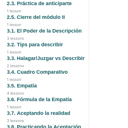
2.4. Video
2.3. Práctica de anticiparte
1.3. Preguntas de
1 lesson
revisión de creencias
2.4. Transcripción Moldear el
2.3. Video
2.5. Cierre del módulo II
diálogo
1 lesson
2.5. Video
3.1. El Poder de la Descripción
3 lessons
3.1. Video
3.2. Tips para describir
1 lesson
3.1. Audio
3.2. Tips para describir
3.3. Halagar/Juzgar vs Describir
2 lessons
3.1. El poder de la descripción
3.3. Audio
3.4. Cuadro Comparativo
1 lesson
3.3. Transcripción
3.4. Cuadro comparativo
3.5. Empatía
4 lessons
3.5. Video
3.6. Fórmula de la Empatía
1 lesson
3.5. Audio
3.6. Fórmula de la empatía
3.7. Aceptando la realidad
3 lessons
3.5. Audio 2
3.7. Video
3.8. Practicando la Aceptación