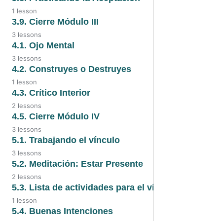
3.5. Empatía
1 lesson
3.7. Audio
3.8. Practicando la aceptación
3.9. Cierre Módulo III
3 lessons
3.7. Aceptando la realidad
3.9. Video
4.1. Ojo Mental
3 lessons
3.9. Audio
4.1. Video
4.2. Construyes o Destruyes
1 lesson
3.9. Transcripción
4.1. Audio
4.2. Construyes o Destruyes
4.3. Crítico Interior
2 lessons
4.1. Ojo mental
4.3. Video
4.5. Cierre Módulo IV
3 lessons
4.3. Audio
4.5. Video
5.1. Trabajando el vínculo
3 lessons
4.5. Audio
5.1. Video
5.2. Meditación: Estar Presente
2 lessons
4.5. Transcripción
5.1. Audio
5.2. Audio
5.3. Lista de actividades para el vínculo
1 lesson
5.1. Transcripción
5.2. Transcripción
5.3. Actividades para el vínculo
5.4. Buenas Intenciones