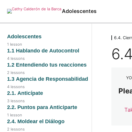
Adolescentes
Adolescentes
6.4. Cier
1 lesson
6.4
Introducción
1.1 Hablando de Autocontrol
4 lessons
1.1 Hablando de
1.2 Entendiendo tus reacciones
Autocontrol
2 lessons
YO
1.2. Video
1.3 Agencia de Responsabilidad
1.1. Conoce tus
emociones
4 lessons
Plea
1.2. Entendiendo tus
1.3. Video
2.1. Anticípate
reacciones
1.1. Audio
3 lessons
1.3. Detonantes
2.1. Video
2.2. Puntos para Anticiparte
Ta
emocionales
1.1. Detectando
1 lesson
emociones
2.1. Audio
2.2. Puntos para anticiparte
2.4. Moldear el Diálogo
1.3. Detectando una
huella emocional
2 lessons
2.1. Anticiparte