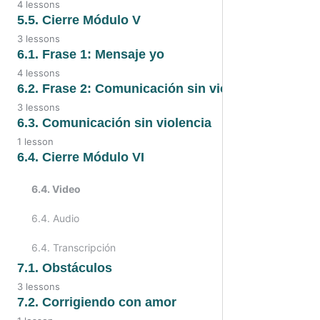
4 lessons
5.4. Video
5.5. Cierre Módulo V
3 lessons
5.4. Audio
5.5. Video
6.1. Frase 1: Mensaje yo
4 lessons
5.4. Transcripción
5.5. Audio
6.1. Video
6.2. Frase 2: Comunicación sin violencia
5.4. Las buenas intenciones
3 lessons
5.5. Transcripción
6.1. Transcripción
6.2. Video
6.3. Comunicación sin violencia
1 lesson
6.1. Audio
6.2. Audio
6.3. Comunicación sin violencia
6.4. Cierre Módulo VI
6.1. Frase 1: Mensaje yo
6.2. Transcripción
6.4. Video
6.4. Audio
6.4. Transcripción
7.1. Obstáculos
3 lessons
7.1. Video
7.2. Corrigiendo con amor