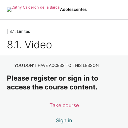
Adolescentes
8.1. Límites
Adolescentes
8.1. Video
1 lesson
1.1 Hablando de Autocontrol
4 lessons
1.2 Entendiendo tus reacciones
YOU DON’T HAVE ACCESS TO THIS LESSON
2 lessons
1.3 Agencia de Responsabilidad
Please register or sign in to
4 lessons
access the course content.
2.1. Anticípate
3 lessons
Take course
2.2. Puntos para Anticiparte
1 lesson
2.4. Moldear el Diálogo
Sign in