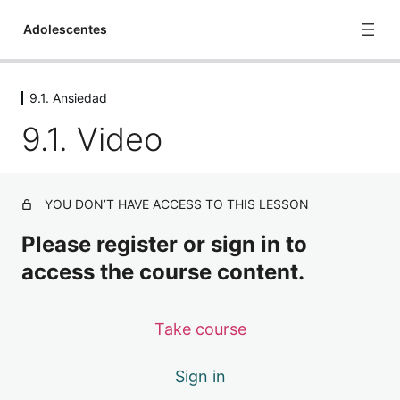
Adolescentes
9.1. Ansiedad
Adolescentes
9.1. Video
1 lesson
1.1 Hablando de Autocontrol
4 lessons
1.2 Entendiendo tus reacciones
YOU DON’T HAVE ACCESS TO THIS LESSON
2 lessons
1.3 Agencia de Responsabilidad
Please register or sign in to
4 lessons
access the course content.
2.1. Anticípate
3 lessons
Take course
2.2. Puntos para Anticiparte
1 lesson
2.4. Moldear el Diálogo
Sign in