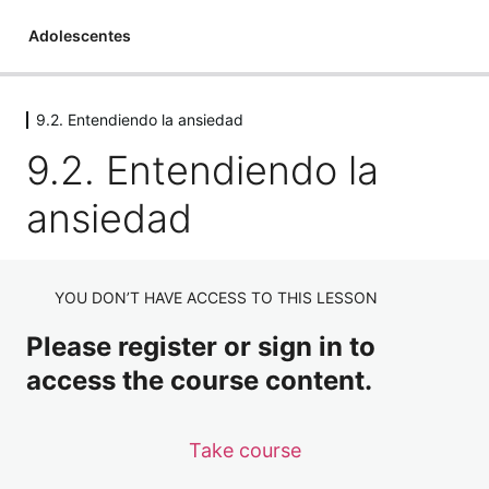
Adolescentes
9.2. Entendiendo la ansiedad
Adolescentes
9.2. Entendiendo la
1 lesson
1.1 Hablando de Autocontrol
ansiedad
4 lessons
1.2 Entendiendo tus reacciones
2 lessons
1.3 Agencia de Responsabilidad
YOU DON’T HAVE ACCESS TO THIS LESSON
4 lessons
Please register or sign in to
2.1. Anticípate
access the course content.
3 lessons
2.2. Puntos para Anticiparte
1 lesson
Take course
2.4. Moldear el Diálogo