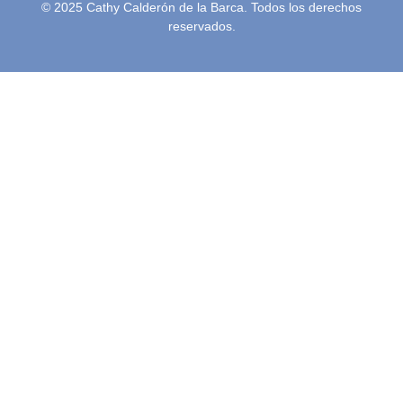
© 2025 Cathy Calderón de la Barca. Todos los derechos
reservados.
Inicio
Semblanza
Terapias
Video Podcast
Podcast
Blog
Conferencias
Contacto