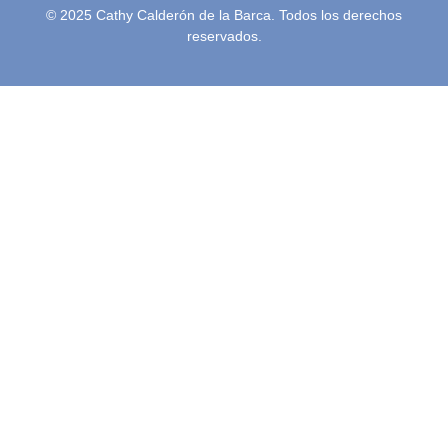
© 2025 Cathy Calderón de la Barca. Todos los derechos
reservados.
Inicio
Semblanza
Terapias
Video Podcast
Podcast
Blog
Conferencias
Contacto