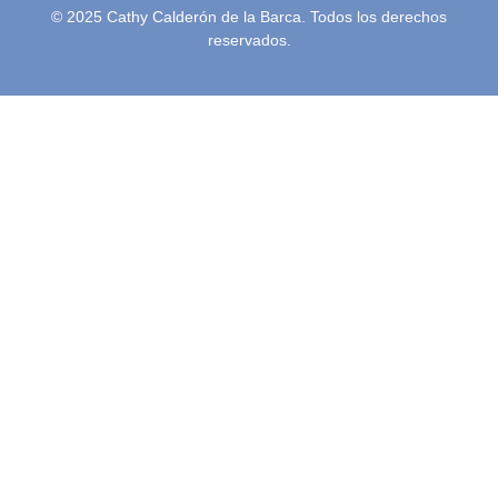
© 2025 Cathy Calderón de la Barca. Todos los derechos
reservados.
Inicio
Semblanza
Terapias
Video Podcast
Podcast
Blog
Conferencias
Contacto