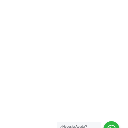
Inicio
Tienda en Línea
Semblanza
Terapias
Video Podcast
Podcast
Webinars
Blog
Talleres
Conferencias
Contacto
¿Necesita Ayuda?