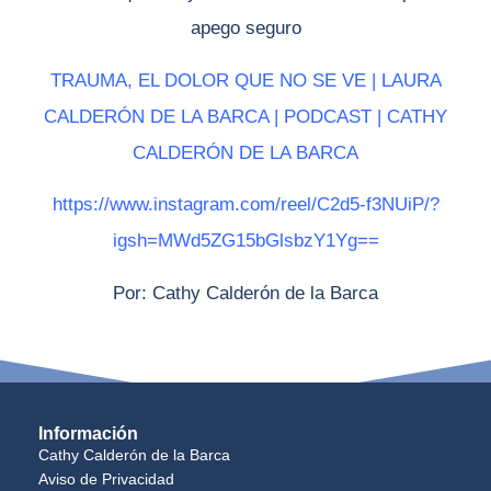
apego seguro
TRAUMA, EL DOLOR QUE NO SE VE | LAURA
CALDERÓN DE LA BARCA | PODCAST | CATHY
CALDERÓN DE LA BARCA
https://www.instagram.com/reel/C2d5-f3NUiP/?
igsh=MWd5ZG15bGlsbzY1Yg==
Por: Cathy Calderón de la Barca
Información
Cathy Calderón de la Barca
Aviso de Privacidad