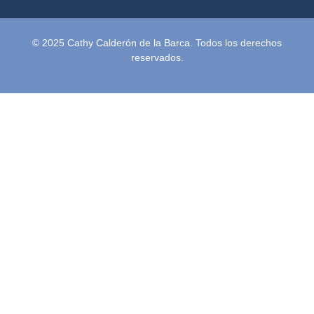
© 2025 Cathy Calderón de la Barca. Todos los derechos
reservados.
Inicio
Semblanza
Terapias
Video Podcast
Podcast
Blog
Conferencias