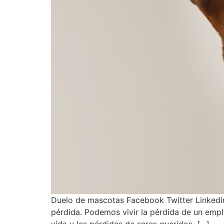
Duelo de mascotas Facebook Twitter Linkedin
pérdida. Podemos vivir la pérdida de un empl
vida y las pérdidas de seres queridos, […]